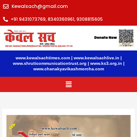
Skip
Kewalsach@gmail.com
to
content
+91 9431073769, 8340360961, 9308815605
www.kewalsachtimes.com
|
www.kewalsachlive.in
|
www.shruticommunicationtrust.org
|
www.ks3.org.in
|
www.chanakyavikashmorcha.com
Menu