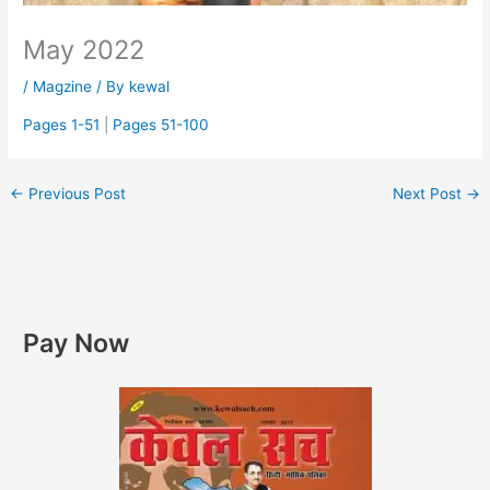
May 2022
/
Magzine
/ By
kewal
Pages 1-51
|
Pages 51-100
←
Previous Post
Next Post
→
Pay Now