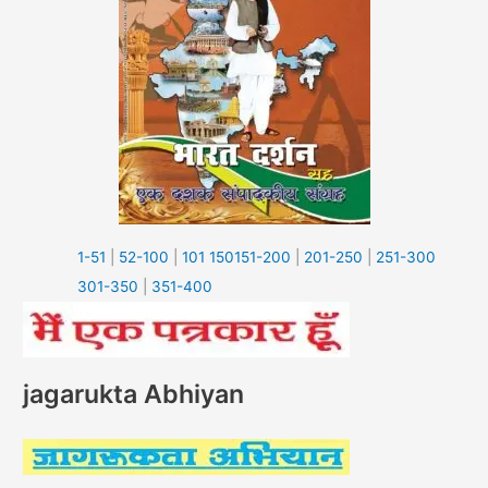
1-51
|
52-100
|
101 150
151-200
|
201-250
|
251-300
301-350
|
351-400
jagarukta Abhiyan