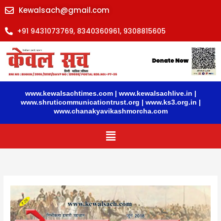
Skip
Kewalsach@gmail.com
to
content
+91 9431073769, 8340360961, 9308815605
www.kewalsachtimes.com
|
www.kewalsachlive.in
|
www.shruticommunicationtrust.org
|
www.ks3.org.in
|
www.chanakyavikashmorcha.com
Menu