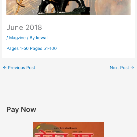
June 2018
/
Magzine
/ By
kewal
Pages 1-50
Pages 51-100
←
Previous Post
Next Post
→
Pay Now