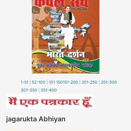
1-51
|
52-100
|
101 150
151-200
|
201-250
|
251-300
301-350
|
351-400
jagarukta Abhiyan