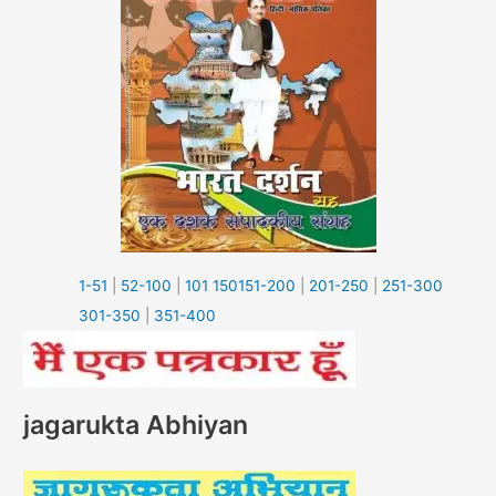
1-51
|
52-100
|
101 150
151-200
|
201-250
|
251-300
301-350
|
351-400
jagarukta Abhiyan