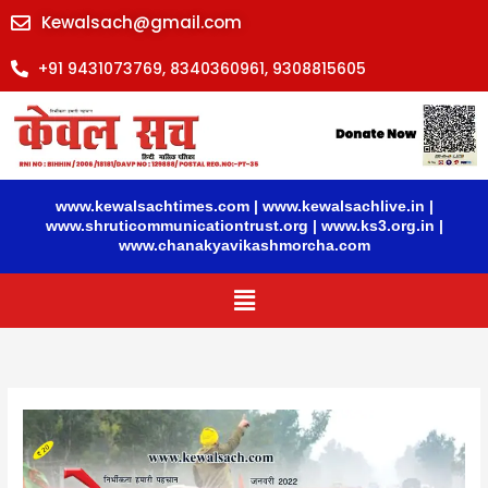
Skip
Kewalsach@gmail.com
to
content
+91 9431073769, 8340360961, 9308815605
www.kewalsachtimes.com
|
www.kewalsachlive.in
|
www.shruticommunicationtrust.org
|
www.ks3.org.in
|
www.chanakyavikashmorcha.com
Menu