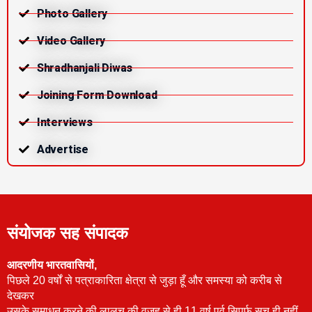
Photo Gallery
Video Gallery
Shradhanjali Diwas
Joining Form Download
Interviews
Advertise
संयोजक सह संपादक
आदरणीय भारतवासियों,
पिछले 20 वर्षों से पत्राकारिता क्षेत्रा से जुड़ा हूँ और समस्या को करीब से
देखकर
उसके समाधन करने की लालच की वजह से ही 11 वर्ष पूर्व सिपर्फ सच ही नहीं