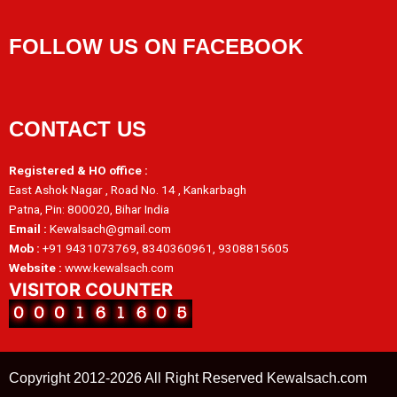
FOLLOW US ON FACEBOOK
CONTACT US
Registered & HO office :
East Ashok Nagar , Road No. 14 , Kankarbagh
Patna, Pin: 800020, Bihar India
Email :
Kewalsach@gmail.com
Mob :
+91 9431073769, 8340360961, 9308815605
Website :
www.kewalsach.com
VISITOR COUNTER
Copyright 2012-2026 All Right Reserved Kewalsach.com