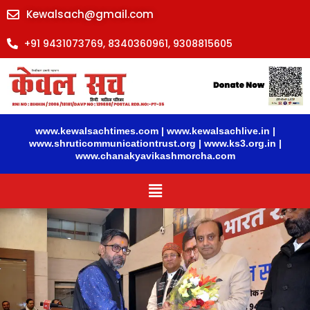
Skip
Kewalsach@gmail.com
to
content
+91 9431073769, 8340360961, 9308815605
www.kewalsachtimes.com
|
www.kewalsachlive.in
|
www.shruticommunicationtrust.org
|
www.ks3.org.in
|
www.chanakyavikashmorcha.com
Menu