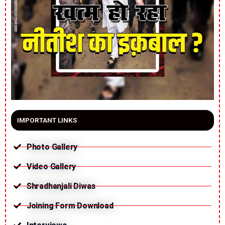
IMPORTANT LINKS
Photo Gallery
Video Gallery
Shradhanjali Diwas
Joining Form Download